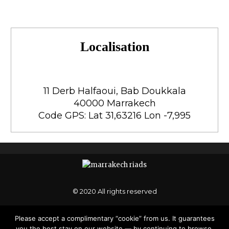
Localisation
11 Derb Halfaoui, Bab Doukkala
40000 Marrakech
Code GPS: Lat 31,63216 Lon -7,995
© 2020 All rights reserved
Please accept a complimentary “cookie” from us. It guarantees
you the best stay on our website — by continuing to browse,